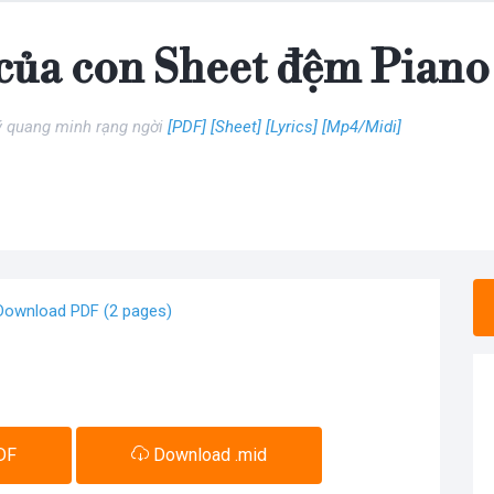
 của con Sheet đệm Piano
Lý quang minh rạng ngời
[PDF]
[Sheet]
[Lyrics]
[Mp4/Midi]
Download PDF (2 pages)
DF
Download .mid